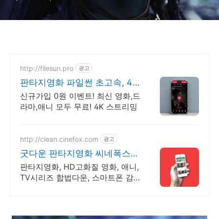
http://filesun.pro
광고
판타지영화 파일썬 초고속, 4K
실시간 보기!
신규가입 0원 이벤트! 최신 영화,드
라마,애니 모두 무료! 4K 스트리밍
http://clean.cinefox.com
광고
굿다운 판타지영화 씨네폭스
최대3만원+10%추가적립
판타지영화, HD고화질 영화, 애니,
TV시리즈 합법다운, 스마트폰 감
상.