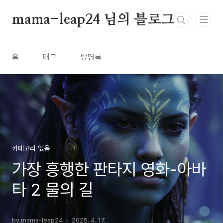
본문 바로가기
mama-leap24 님의 블로그
홈
태그
방명록
카테고리 없음
가장 흥행한 판타지 영화-아바
타 2 물의 길
by mama-leap24
2025. 4. 17.